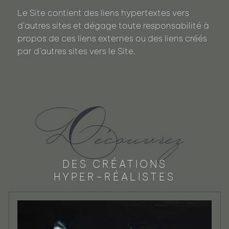
Le Site contient des liens hypertextes vers
d’autres sites et dégage toute responsabilité à
propos de ces liens externes ou des liens créés
par d’autres sites vers le Site.
Découvrez
DES CRÉATIONS
HYPER-RÉALISTES